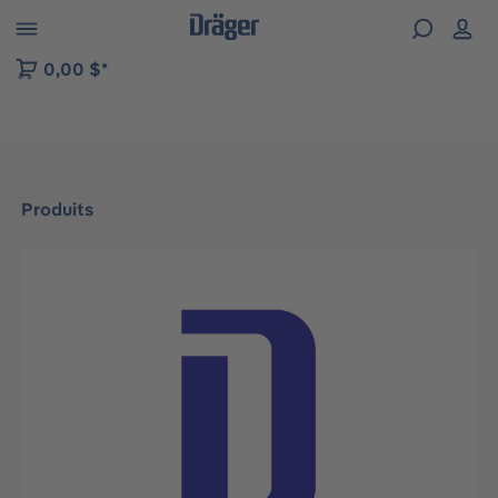
Skip to B2B platform navigation
0,00 $*
Produits
Ignorer la galerie d'images