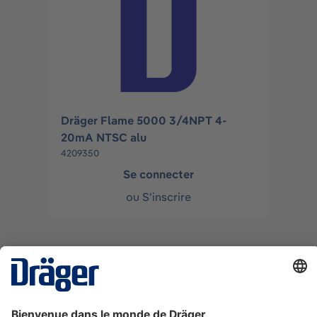
Dräger Flame 5000 3/4NPT 4-
20mA NTSC alu
4209350
Se connecter
ou
S'inscrire
La technologie
pour la vie