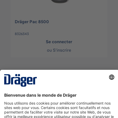
Dräger Pac 8500
8326343
Se connecter
ou
S'inscrire
La technologie
pour la vie
Nous contacter
A propos de Dräger