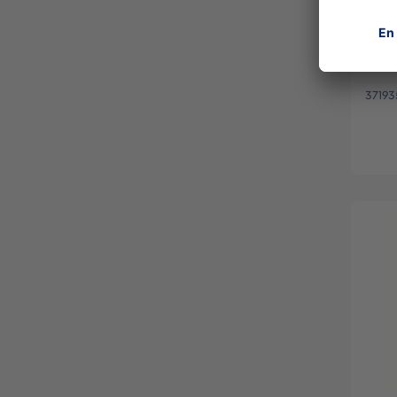
Dräg
37193