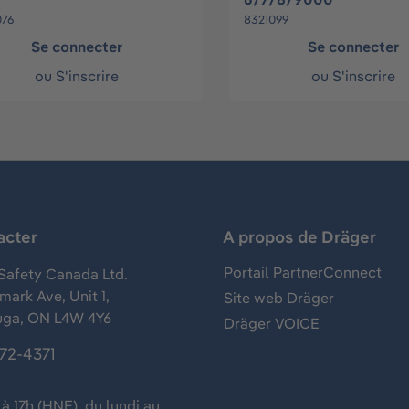
076
8321099
Se connecter
Se connecter
ou
S'inscrire
ou
S'inscrire
acter
A propos de Dräger
Portail PartnerConnect
Safety Canada Ltd.
ark Ave, Unit 1,
Site web Dräger
uga, ON L4W 4Y6
Dräger VOICE
372-4371
à 17h (HNE), du lundi au