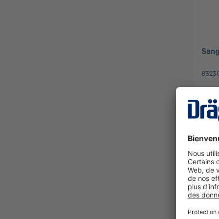
Sang
8323