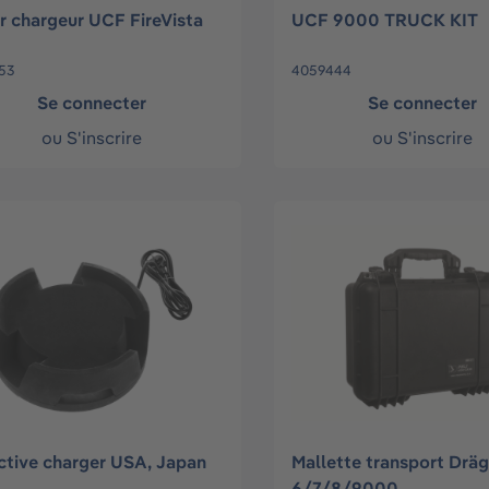
er chargeur UCF FireVista
UCF 9000 TRUCK KIT
53
4059444
Se connecter
Se connecter
ou
S'inscrire
ou
S'inscrire
ctive charger USA, Japan
Mallette transport Drä
6/7/8/9000