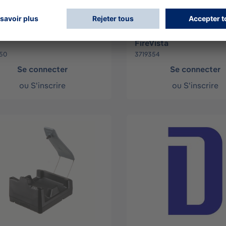
er UCF FireVista
Retractable lanyard U
FireVista
50
3719354
Se connecter
Se connecter
ou
S'inscrire
ou
S'inscrire