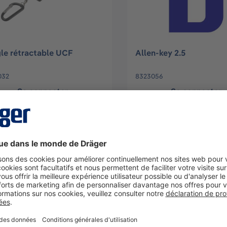
le rétractable UCF
Allen-key 2.5
032
8323056
Se connecter
Se connecter
ou
S'inscrire
ou
S'inscrire