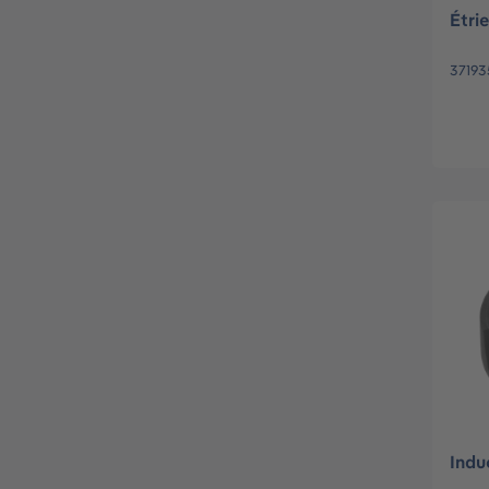
Étri
37193
Indu