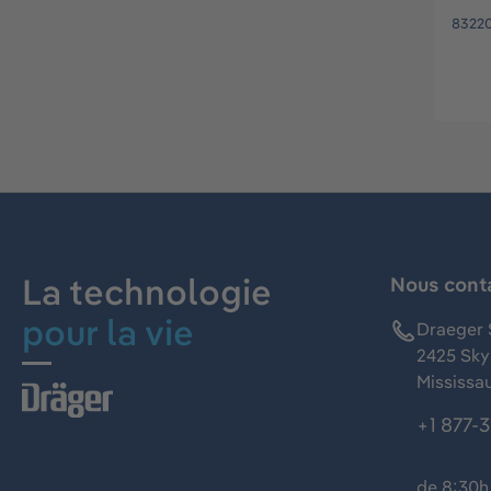
8322
La technologie
Nous cont
pour la vie
Draeger 
2425 Skym
Mississa
+1 877-
de 8:30h 