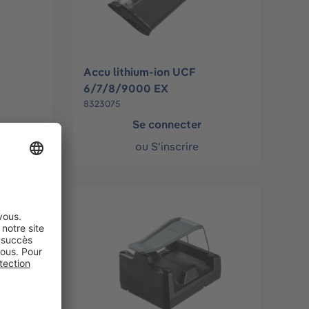
Accu lithium-ion UCF
6/7/8/9000 EX
8323075
Se connecter
ou
S'inscrire