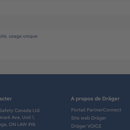
ité, usage unique
acter
A propos de Dräger
Portail PartnerConnect
Safety Canada Ltd.
ark Ave, Unit 1,
Site web Dräger
uga, ON L4W 4Y6
Dräger VOICE