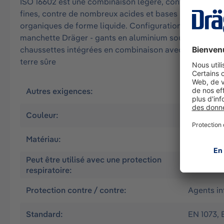
ISO 16602 est une combinaison légère, confortable et é
fines, contre de nombreux acides et bases inorganiqu
organiques de forme liquide. Configuration : - matériau 
manchette Dräger - gants en aluminium soudés avec manc
chaussettes intégrées en combinaison avec manchette (l
terre sûre
Autres exigences:
CSE Trava
Couleur:
Orange
Matériau:
CLF
Peut être utilisé avec une protection
Alimentat
respiratoire:
Protection contre / contre:
Agents in
Standard:
EN 1073, 