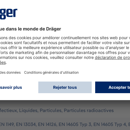
tanche pour une utilisation limitée. Elle protège de manière 
es concentrés. La combinaison est particulièrement résista
: CLF (orange) avec coutures soudées étanches aux liquides - 
hette pour couvrir la tige du sur-gant - fermeture à glissi
es chaussures sont portées sur les chaussettes) - polymère 
il dans des espaces confinés.
ion en air, Appareils respiratoires à air comprimé (portés à l
fectieux, Liquides, Particules, Particules radioactives
EN 1149, EN 13034, EN 14126, EN 14605 Typ 3, EN 14605 Typ 4, 