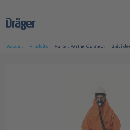
 à la navigation principale
Skip to B2B platform navigat
Accueil
Produits
Portail PartnerConnect
Suivi d
Ignorer la galerie d'images