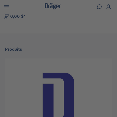
Skip to B2B platform navigation
0,00 $*
Produits
Ignorer la galerie d'images