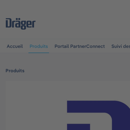
 à la navigation principale
Skip to B2B platform navigat
Accueil
Produits
Portail PartnerConnect
Suivi d
Produits
Ignorer la galerie d'images