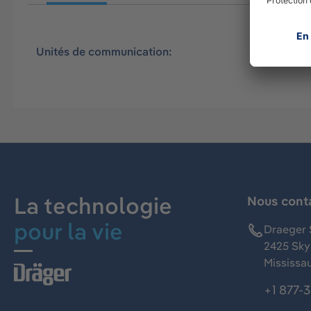
Unités de communication:
Masque i
La technologie
Nous cont
pour la vie
Draeger 
2425 Skym
Mississa
+1 877-