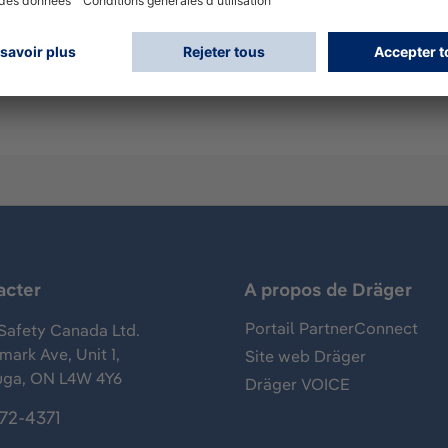
ntégré / Masque monté
acter
A propos de Dräger
Portail PartnerConnect
Safety Canada Ltd.
ark Ave, Unit 1,
Site web Dräger
uga, ON L4W 4Y6
Dräger VOICE
372-4371