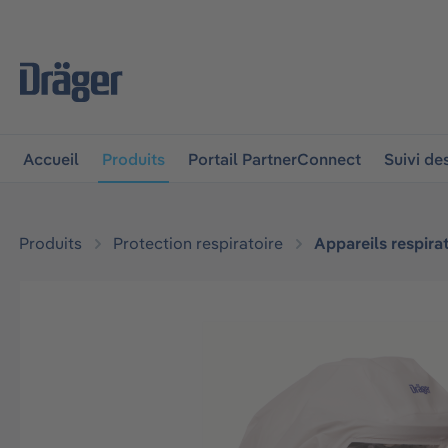
 à la navigation principale
Skip to B2B platform navigat
Accueil
Produits
Portail PartnerConnect
Suivi d
Produits
Protection respiratoire
Appareils respirat
Ignorer la galerie d'images