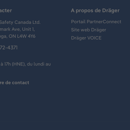
acter
A propos de Dräger
Portail PartnerConnect
Safety Canada Ltd.
ark Ave, Unit 1,
Site web Dräger
uga, ON L4W 4Y6
Dräger VOICE
372-4371
à 17h (HNE), du lundi au
re de contact