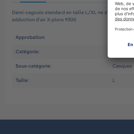
Demi-cagoule standard en taille L/XL ne s'utilise pas se
adduction d'air X-plore 9300
Approbation:
FR
Catégorie:
Appareils 
Sous-catégorie:
Casques
Taille:
L