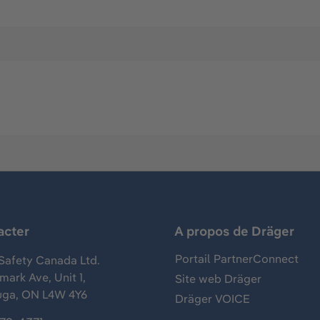
acter
A propos de Dräger
Portail PartnerConnect
Safety Canada Ltd.
ark Ave, Unit 1,
Site web Dräger
uga, ON L4W 4Y6
Dräger VOICE