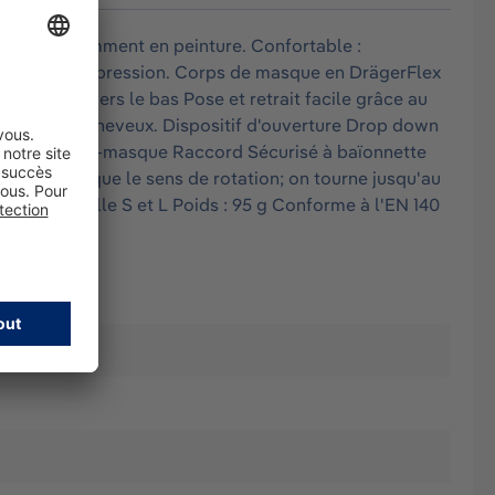
ongées, notamment en peinture. Confortable :
partissant la pression. Corps de masque en DrägerFlex
et humide vers le bas Pose et retrait facile grâce au
arracher les cheveux. Dispositif d'ouverture Drop down
eption du demi-masque Raccord Sécurisé à baïonnette
masque indique le sens de rotation; on tourne jusqu'au
aussi en taille S et L Poids : 95 g Conforme à l'EN 140