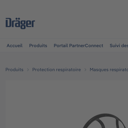
 à la navigation principale
Skip to B2B platform navigat
Accueil
Produits
Portail PartnerConnect
Suivi d
Produits
Protection respiratoire
Masques respirato
Ignorer la galerie d'images