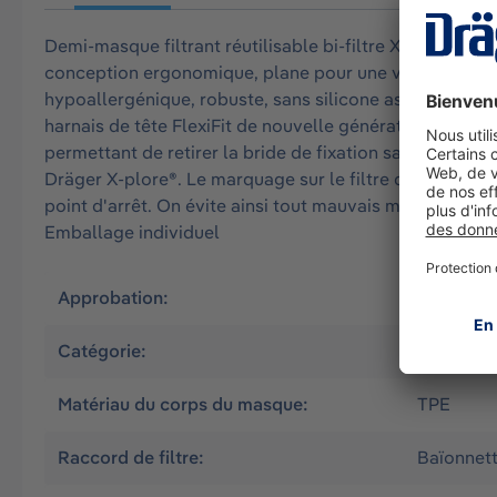
Demi-masque filtrant réutilisable bi-filtre X-plore 3
conception ergonomique, plane pour une vue dégagée, r
hypoallergénique, robuste, sans silicone assurant un ha
harnais de tête FlexiFit de nouvelle génération très s
permettant de retirer la bride de fixation sans ôter 
Dräger X-plore®. Le marquage sur le filtre doit être p
point d'arrêt. On évite ainsi tout mauvais montage. Larg
Emballage individuel
Approbation:
FR
Catégorie:
Demi-ma
Matériau du corps du masque:
TPE
Raccord de filtre:
Baïonnette