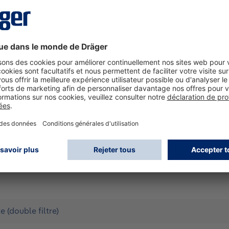
500 DrägerFlex M Adapté aux applications exigeantes et prol
épartissant le poids entre les 2 filtres. Bandage en "X" ré
ut niveau de confort. Valve expiratoire évacuant l'air chaud 
ouple; ajustement et maintien optimal sur chaque tête, sans 
son casque Excellente étanchéité et sécurité grâce à la conc
ositionné en face de celui du demi-masque; une flèche sur le 
e choix de filtres à baïonnette X-plore® Taille M. Disponible 
sque
 (double filtre)