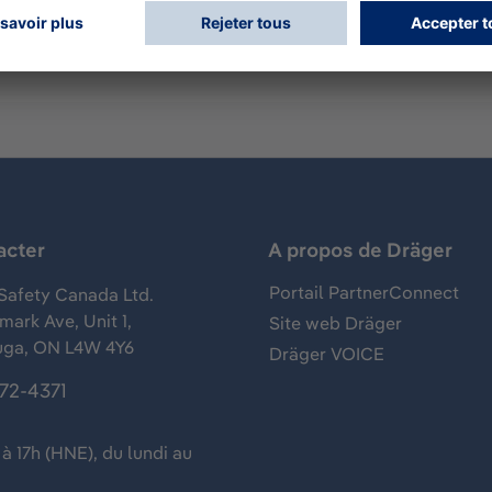
acter
A propos de Dräger
Portail PartnerConnect
Safety Canada Ltd.
ark Ave, Unit 1,
Site web Dräger
uga, ON L4W 4Y6
Dräger VOICE
372-4371
à 17h (HNE), du lundi au