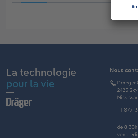
La technologie
Nous cont
pour la vie
Draeger 
2425 Skym
Mississa
+1 877-
de 8:30h 
vendredi