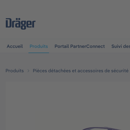
 à la navigation principale
Skip to B2B platform navigat
Accueil
Produits
Portail PartnerConnect
Suivi d
Produits
Pièces détachées et accessoires de sécurité
Ignorer la galerie d'images