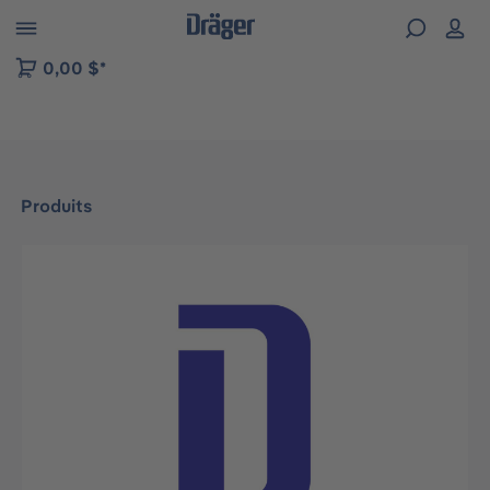
Skip to B2B platform navigation
0,00 $*
Produits
Ignorer la galerie d'images