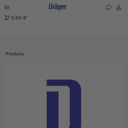
Skip to B2B platform navigation
0,00 $*
Produits
Ignorer la galerie d'images