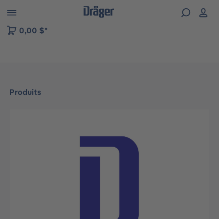
Skip to B2B platform navigation
0,00 $*
Produits
Ignorer la galerie d'images