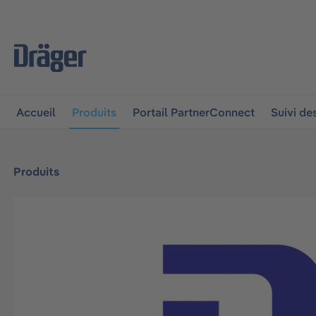
 à la navigation principale
Skip to B2B platform navigat
Accueil
Produits
Portail PartnerConnect
Suivi d
Produits
Ignorer la galerie d'images