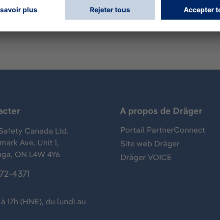
acter
A propos de Dräger
Portail PartnerConnect
Safety Canada Ltd.
ark Ave, Unit 1,
Site web Dräger
uga, ON L4W 4Y6
Dräger VOICE
372-4371
à 17h (HNE), du lundi au