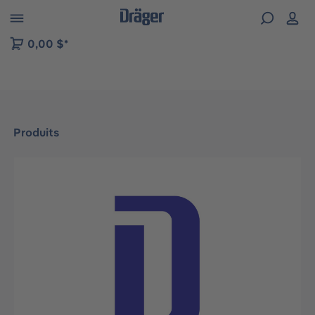
Skip to B2B platform navigation
0,00 $*
Produits
Ignorer la galerie d'images