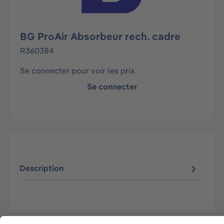
BG ProAir Absorbeur rech. cadre
R360384
Se connecter pour voir les prix
Se connecter
Description