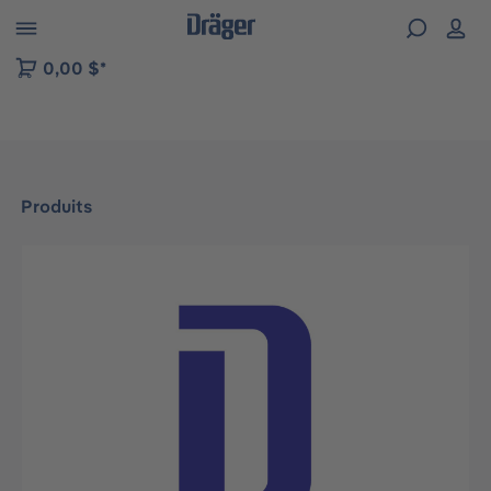
Skip to B2B platform navigation
0,00 $*
Produits
Ignorer la galerie d'images