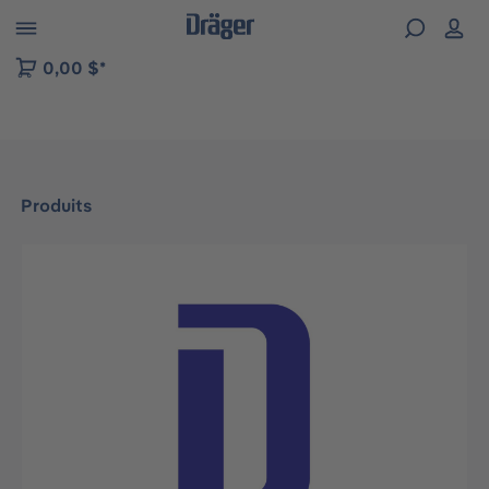
Skip to B2B platform navigation
0,00 $*
Produits
Ignorer la galerie d'images