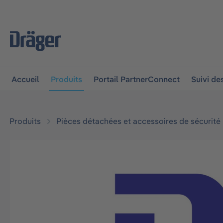
 à la navigation principale
Skip to B2B platform navigat
Accueil
Produits
Portail PartnerConnect
Suivi d
Produits
Pièces détachées et accessoires de sécurité
Ignorer la galerie d'images