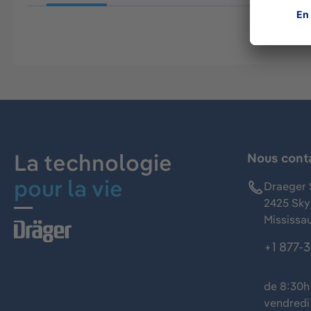
La technologie
Nous cont
pour la vie
Draeger 
2425 Skym
Mississa
+1 877-
de 8:30h 
vendredi