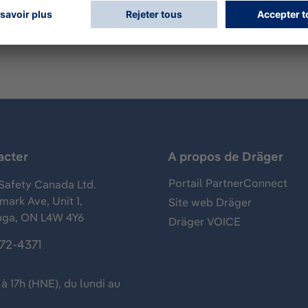
acter
A propos de Dräger
Portail PartnerConnect
Safety Canada Ltd.
ark Ave, Unit 1,
Site web Dräger
uga, ON L4W 4Y6
Dräger VOICE
372-4371
à 17h (HNE), du lundi au