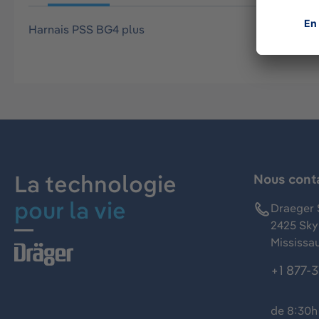
Harnais PSS BG4 plus
La technologie
Nous cont
pour la vie
Draeger 
2425 Skym
Mississa
+1 877-
de 8:30h 