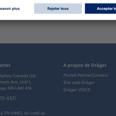
acter
A propos de Dräger
Portail PartnerConnect
Safety Canada Ltd.
ark Ave, Unit 1,
Site web Dräger
uga, ON L4W 4Y6
Dräger VOICE
372-4371
à 17h (HNE), du lundi au