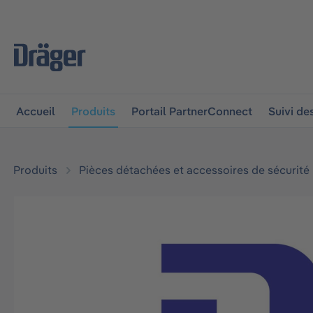
 à la navigation principale
Skip to B2B platform navigat
Accueil
Produits
Portail PartnerConnect
Suivi d
Produits
Pièces détachées et accessoires de sécurité
Ignorer la galerie d'images