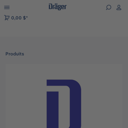
Skip to B2B platform navigation
0,00 $*
Produits
Ignorer la galerie d'images