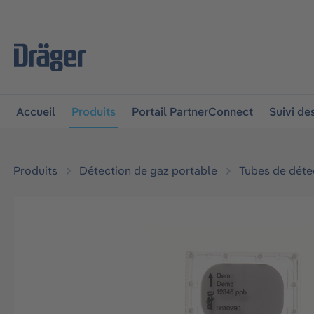
 à la navigation principale
Skip to B2B platform navigat
Accueil
Produits
Portail PartnerConnect
Suivi d
Produits
Détection de gaz portable
Tubes de déte
Ignorer la galerie d'images