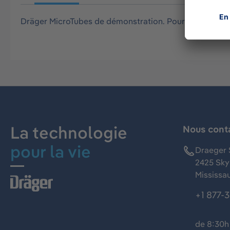
Dräger MicroTubes de démonstration. Pour s'entraîner 
La technologie
Nous cont
pour la vie
Draeger 
2425 Skym
Mississa
+1 877-
de 8:30h 