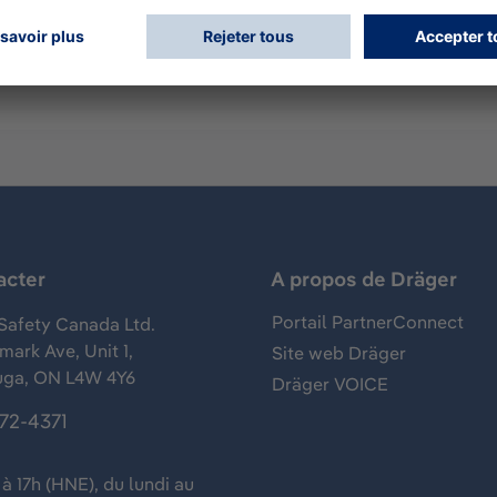
à la prise de mesure avec le Dräger X-act 7000. 10 mesures 
acter
A propos de Dräger
Portail PartnerConnect
Safety Canada Ltd.
ark Ave, Unit 1,
Site web Dräger
uga, ON L4W 4Y6
Dräger VOICE
372-4371
à 17h (HNE), du lundi au