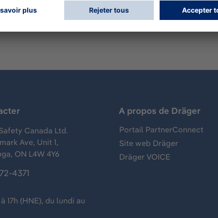
acter
A propos de Dräger
Portail PartnerConnect
Safety Canada Ltd.
ark Ave, Unit 1,
Site web Dräger
uga, ON L4W 4Y6
Dräger VOICE
372-4371
à 17h (HNE), du lundi au