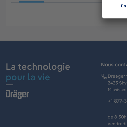
La technologie
Nous cont
pour la vie
Draeger 
2425 Skym
Mississa
+1 877-
de 8:30h 
vendredi