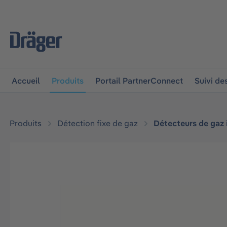
 à la navigation principale
Skip to B2B platform navigat
Accueil
Produits
Portail PartnerConnect
Suivi d
Produits
Détection fixe de gaz
Détecteurs de gaz
Ignorer la galerie d'images