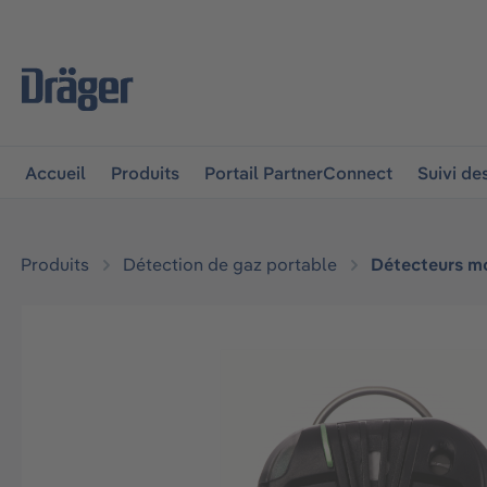
 à la navigation principale
Skip to B2B platform navigat
Accueil
Produits
Portail PartnerConnect
Suivi d
Produits
Détection de gaz portable
Détecteurs m
Ignorer la galerie d'images