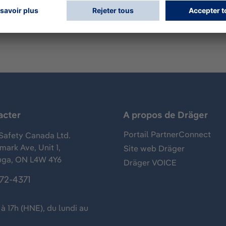
acter
A propos de Dräger
Portail PartnerConnect
Safety Canada Ltd.
ark Ave, Unit 1,
Site web Dräger
uga, ON L4W 4Y6
Dräger VOICE
372-4371
à 17h (HNE), du lundi au