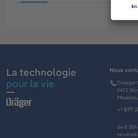
La technologie
Nous cont
pour la vie
Draeger 
2425 Skym
Mississa
+1 877-
de 8:30h 
vendredi