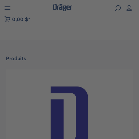
Skip to B2B platform navigation
0,00 $*
Produits
Ignorer la galerie d'images