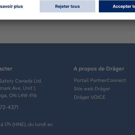
acter
A propos de Dräger
Portail PartnerConnect
Safety Canada Ltd.
ark Ave, Unit 1,
Site web Dräger
uga, ON L4W 4Y6
Dräger VOICE
372-4371
à 17h (HNE), du lundi au