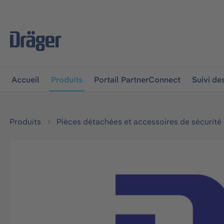
 à la navigation principale
Skip to B2B platform navigat
Accueil
Produits
Portail PartnerConnect
Suivi d
Produits
Pièces détachées et accessoires de sécurité
Ignorer la galerie d'images