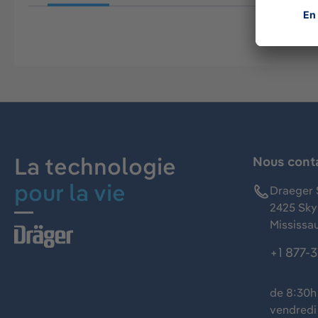
La technologie
Nous cont
pour la vie
Draeger 
2425 Skym
Mississa
+1 877-
de 8:30h 
vendredi