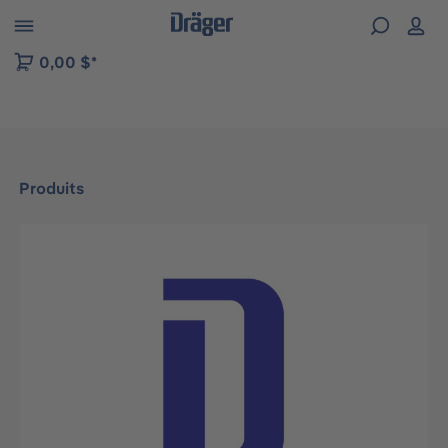
Skip to B2B platform navigation
0,00 $*
Produits
Ignorer la galerie d'images