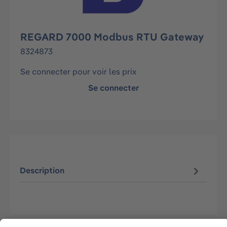
REGARD 7000 Modbus RTU Gateway
8324873
Se connecter pour voir les prix
Se connecter
Description