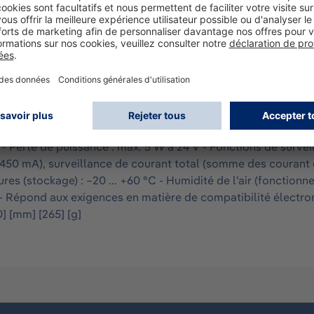
llance des signaux de courant numériques ou se modifiant br
veillée à l'aide d’un flanc ascendant ou descendant. Une déte
urité supplémentaire. Chaque entrée peut être utilisée pour l
ors tension automatiquement lors de la confirmation pour les
 canaux d’entrée : max. 8 - Tension de service : 24 V (18 à 3
imentation de la Docking Station. - Courant d'alimentation tot
activée) et dans la plage 5 à 400 mA. - Seuil de commutation 
 Perte de puissance : max. 5 W à 24 V - Fonctions de surveill
 >450 mA), surveillance de courant total (somme des courant
es (stockage) : –20 ... +60 °C - Humidité de l’air (fonctionne
ation - Répond aux exigences en matière de compatibilité él
0] [mm] [265] [g]