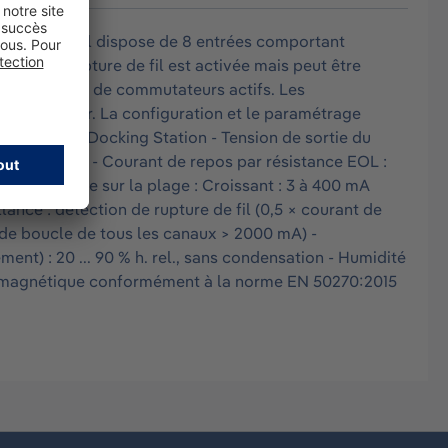
utalement. Il dispose de 8 entrées comportant
ction de rupture de fil est activée mais peut être
’alimentation de commutateurs actifs. Les
 initialiser. La configuration et le paramétrage
0 V) via là Docking Station - Tension de sortie du
al : max. 2 A - Courant de repos par résistance EOL :
configurable sur la plage : Croissant : 3 à 400 mA
ance : détection de rupture de fil (0,5 × courant de
 de boucle de tous les canaux > 2000 mA) -
ment) : 20 ... 90 % h. rel., sans condensation - Humidité
ectromagnétique conformément à la norme EN 50270:2015