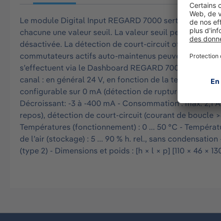
Le module Digital Input REGARD 7000 sert à la survei
chacune une valeur seuil. La valeur seuil peut être sur
désactivée. La détection de court-circuit offre un séc
commutateurs actifs auto-maintenus peuvent être mis h
s’effectuent via le Dashboard REGARD 7000. - Nombre de
canal : en général 24 V, en fonction de la tension d'al
configurable sur 0 mA (détection de rupture de fil dés
Décroissant: -3 à -400 mA - Consommation : max. 2,1 A -
repos), détection de court-circuit (courant de boucle
Températures (fonctionnement) : 0 ... 50 °C - Températur
de l’air (stockage) : 5 ... 90 % h. rel., sans condens
(type 2) - Dimensions et poids : [h × l × p] [110 × 46 × 13