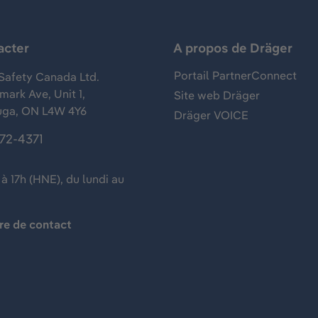
acter
A propos de Dräger
Portail PartnerConnect
Safety Canada Ltd.
ark Ave, Unit 1,
Site web Dräger
uga, ON L4W 4Y6
Dräger VOICE
372-4371
à 17h (HNE), du lundi au
re de contact