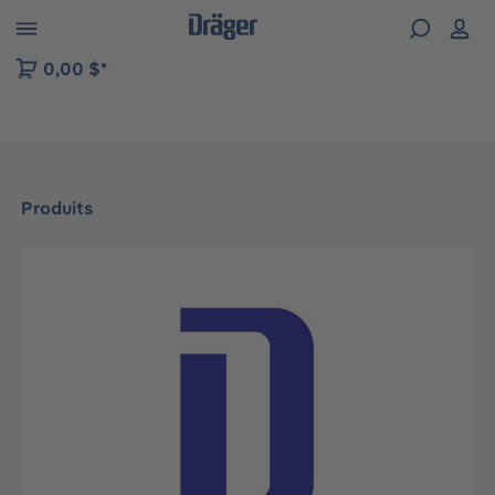
Skip to B2B platform navigation
0,00 $*
Produits
Ignorer la galerie d'images