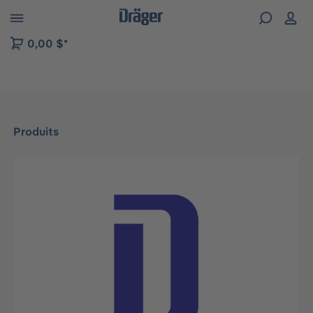
Skip to B2B platform navigation
0,00 $*
Produits
Ignorer la galerie d'images