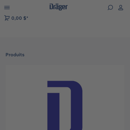
Skip to B2B platform navigation
0,00 $*
Produits
Ignorer la galerie d'images