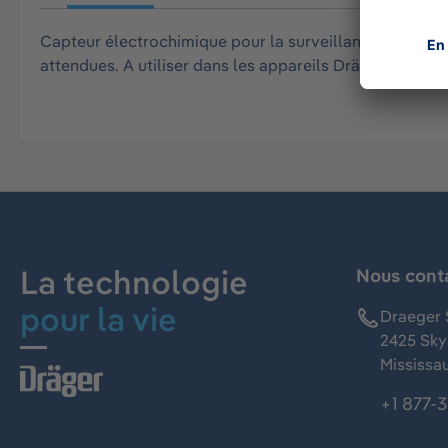
Capteur électrochimique pour la surveillance de la c
attendues. A utiliser dans les appareils Dräger X-am 
La technologie
Nous cont
pour la vie
Draeger 
2425 Skym
Mississa
+1 877-