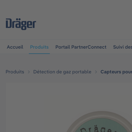
 à la navigation principale
Skip to B2B platform navigat
Accueil
Produits
Portail PartnerConnect
Suivi d
Produits
Détection de gaz portable
Capteurs pour
Ignorer la galerie d'images