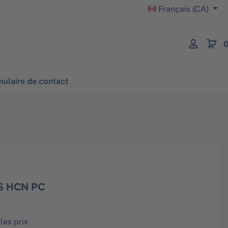
Français (CA)
0
ulaire de contact
S HCN PC
les prix