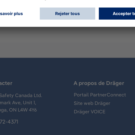
oncentration de cyanure d'hydrogène dans l'air environnant
5000, 5600, 8000. Plage de mesure : 0 - 50 ppm HCN Garantie
acter
A propos de Dräger
Portail PartnerConnect
Safety Canada Ltd.
ark Ave, Unit 1,
Site web Dräger
uga, ON L4W 4Y6
Dräger VOICE
372-4371