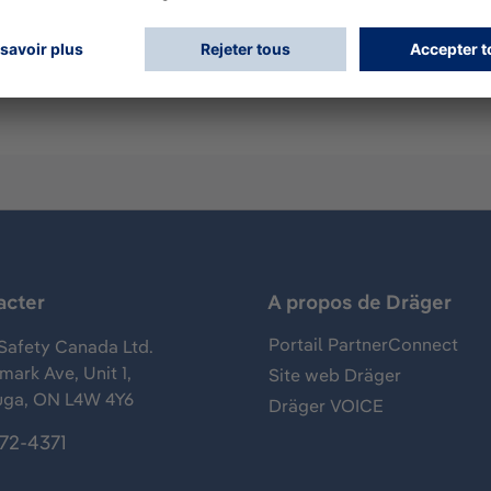
de 0,5 L/min, avec indicateur de pression pour les gaz agre
le : 70 bar.
acter
A propos de Dräger
Portail PartnerConnect
Safety Canada Ltd.
ark Ave, Unit 1,
Site web Dräger
uga, ON L4W 4Y6
Dräger VOICE
372-4371