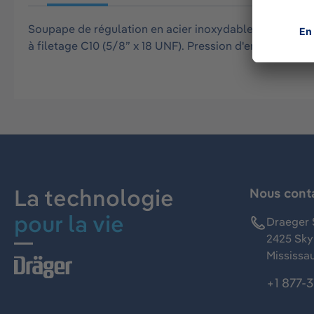
Soupape de régulation en acier inoxydable avec débit 
à filetage C10 (5/8” x 18 UNF). Pression d'entrée maxima
La technologie
Nous cont
pour la vie
Draeger 
2425 Skym
Mississa
+1 877-