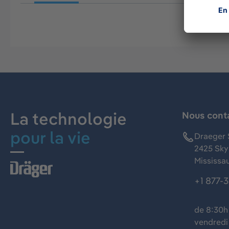
La technologie
Nous cont
pour la vie
Draeger 
2425 Skym
Mississa
+1 877-
de 8:30h 
vendredi