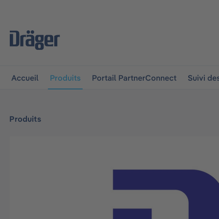
 à la navigation principale
Skip to B2B platform navigat
Accueil
Produits
Portail PartnerConnect
Suivi d
Produits
Ignorer la galerie d'images