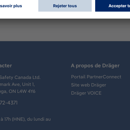
acter
A propos de Dräger
Portail PartnerConnect
Safety Canada Ltd.
ark Ave, Unit 1,
Site web Dräger
uga, ON L4W 4Y6
Dräger VOICE
372-4371
à 17h (HNE), du lundi au