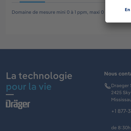
Domaine de mesure mini 0 à 1 ppm, maxi 0 à 300 ppm C
La technologie
Nous cont
pour la vie
Draeger 
2425 Skym
Mississa
+1 877-
de 8:30h 