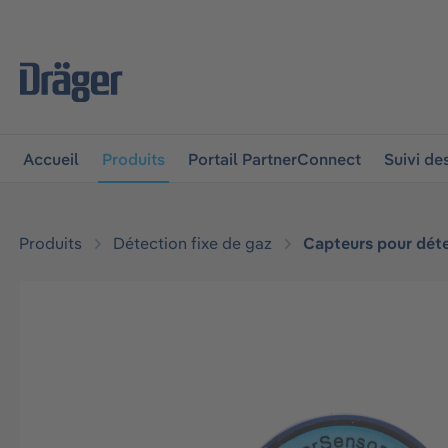
 à la navigation principale
Skip to B2B platform navigat
Accueil
Produits
Portail PartnerConnect
Suivi d
Produits
Détection fixe de gaz
Capteurs pour déte
Ignorer la galerie d'images