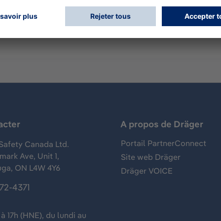
apteur électrochimique 3 électrodes, compensé en températ
acter
A propos de Dräger
Portail PartnerConnect
Safety Canada Ltd.
ark Ave, Unit 1,
Site web Dräger
uga, ON L4W 4Y6
Dräger VOICE
372-4371
à 17h (HNE), du lundi au