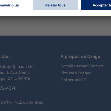
acter
A propos de Dräger
Portail PartnerConnect
Safety Canada Ltd.
ark Ave, Unit 1,
Site web Dräger
uga, ON L4W 4Y6
Dräger VOICE
372-4371
à 17h (HNE), du lundi au