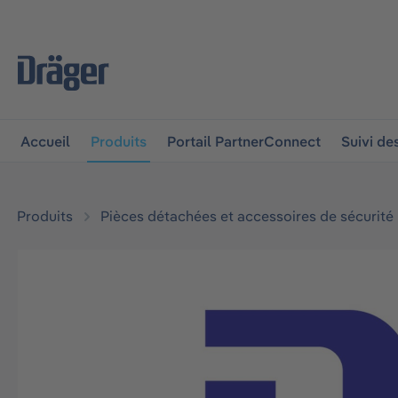
 à la navigation principale
Skip to B2B platform navigat
Accueil
Produits
Portail PartnerConnect
Suivi d
Produits
Pièces détachées et accessoires de sécurité
Ignorer la galerie d'images