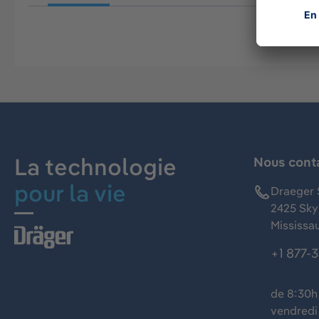
La technologie
Nous cont
pour la vie
Draeger 
2425 Skym
Mississa
+1 877-
de 8:30h 
vendredi