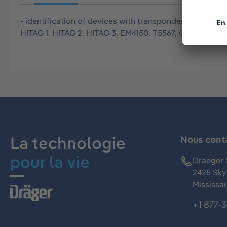
- identification of devices with transponder (e.g. ma
HITAG 1, HITAG 2, HITAG 3, EM4150, T5567, Q5
La technologie
Nous cont
pour la vie
Draeger 
2425 Skym
Mississa
+1 877-