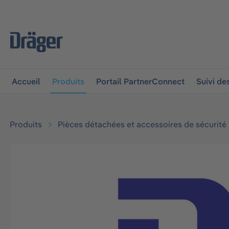
 à la navigation principale
Skip to B2B platform navigat
Accueil
Produits
Portail PartnerConnect
Suivi d
Produits
Pièces détachées et accessoires de sécurité
Ignorer la galerie d'images