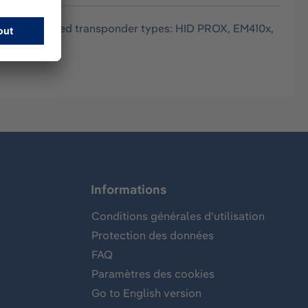
port - supported transponder types: HID PROX, EM410x,
Informations
Conditions générales d'utilisation
Protection des données
FAQ
Paramètres des cookies
Go to English version