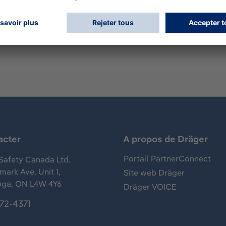
sk FPS7000) - simple operation - simple connection via USB 
acter
A propos de Dräger
Portail PartnerConnect
Safety Canada Ltd.
ark Ave, Unit 1,
Site web Dräger
uga, ON L4W 4Y6
Dräger VOICE
372-4371