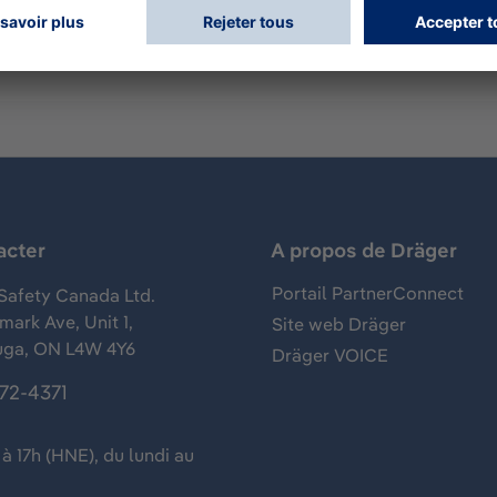
acter
A propos de Dräger
Portail PartnerConnect
Safety Canada Ltd.
ark Ave, Unit 1,
Site web Dräger
uga, ON L4W 4Y6
Dräger VOICE
372-4371
à 17h (HNE), du lundi au