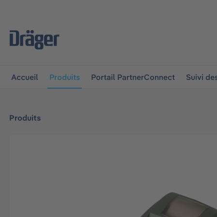
 à la navigation principale
Skip to B2B platform navigat
Accueil
Produits
Portail PartnerConnect
Suivi d
Produits
Ignorer la galerie d'images