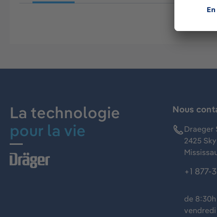
La technologie
Nous cont
pour la vie
Draeger 
2425 Skym
Mississa
+1 877-
de 8:30h 
vendredi