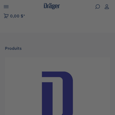
Skip to B2B platform navigation
0,00 $*
Produits
Ignorer la galerie d'images