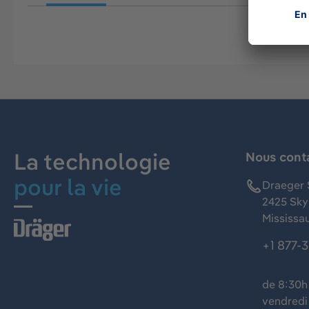
La technologie
Nous cont
pour la vie
Draeger 
2425 Skym
Mississa
+1 877-
de 8:30h 
vendredi