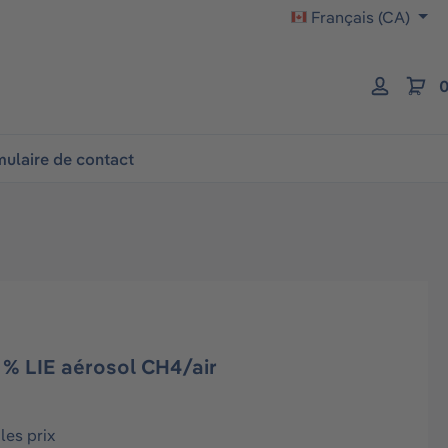
Français (CA)
0
ulaire de contact
0 % LIE aérosol CH4/air
les prix