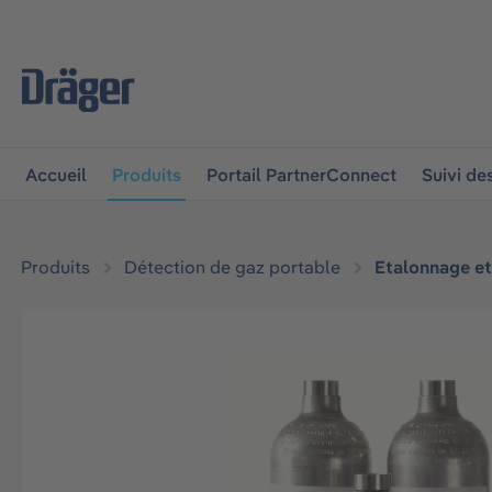
 à la navigation principale
Skip to B2B platform navigat
Accueil
Produits
Portail PartnerConnect
Suivi d
Produits
Détection de gaz portable
Etalonnage et
Ignorer la galerie d'images