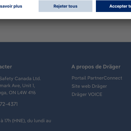
acter
A propos de Dräger
Portail PartnerConnect
Safety Canada Ltd.
ark Ave, Unit 1,
Site web Dräger
uga, ON L4W 4Y6
Dräger VOICE
372-4371
à 17h (HNE), du lundi au