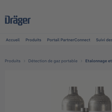
 à la navigation principale
Skip to B2B platform navigat
Accueil
Produits
Portail PartnerConnect
Suivi d
Produits
Détection de gaz portable
Etalonnage et
Ignorer la galerie d'images