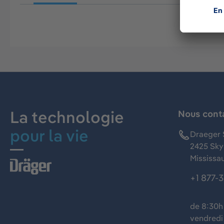
La technologie
Nous cont
pour la vie
Draeger 
2425 Skym
Mississa
+1 877-
de 8:30h 
vendredi