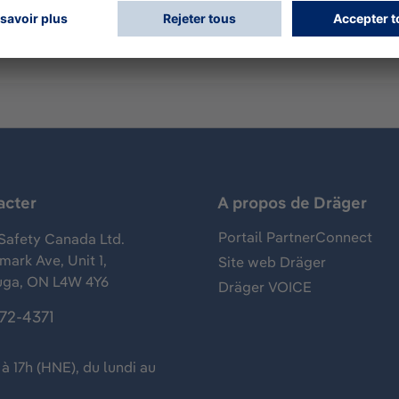
acter
A propos de Dräger
Portail PartnerConnect
Safety Canada Ltd.
ark Ave, Unit 1,
Site web Dräger
uga, ON L4W 4Y6
Dräger VOICE
372-4371
à 17h (HNE), du lundi au