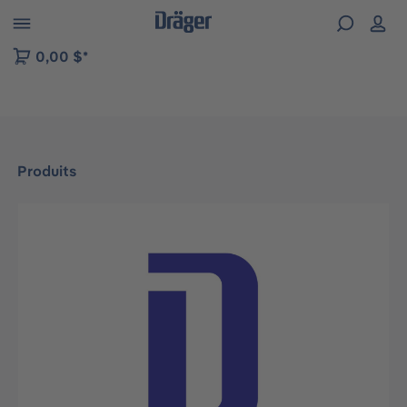
Skip to B2B platform navigation
0,00 $*
Produits
Ignorer la galerie d'images