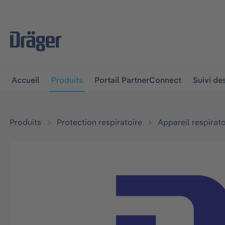
 à la navigation principale
Skip to B2B platform navigat
Accueil
Produits
Portail PartnerConnect
Suivi d
Produits
Protection respiratoire
Appareil respirato
Ignorer la galerie d'images