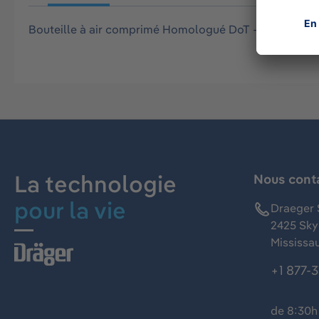
Bouteille à air comprimé Homologué DoT - Pression de se
La technologie
Nous cont
pour la vie
Draeger 
2425 Skym
Mississa
+1 877-
de 8:30h 