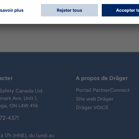
rvice : 2216 psi - Matériau de la bouteille : Aluminium - Ro
acter
A propos de Dräger
Portail PartnerConnect
Safety Canada Ltd.
ark Ave, Unit 1,
Site web Dräger
uga, ON L4W 4Y6
Dräger VOICE
372-4371
à 17h (HNE), du lundi au