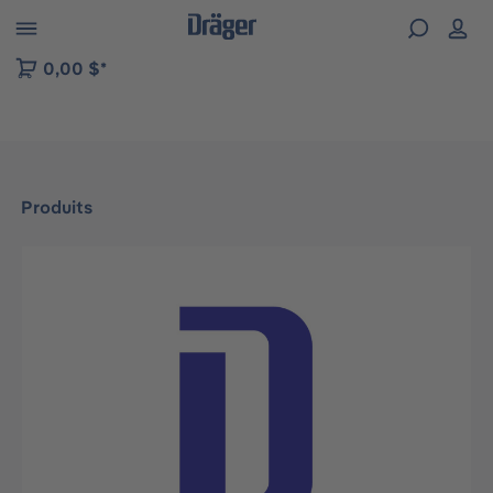
Skip to B2B platform navigation
0,00 $*
Produits
Ignorer la galerie d'images