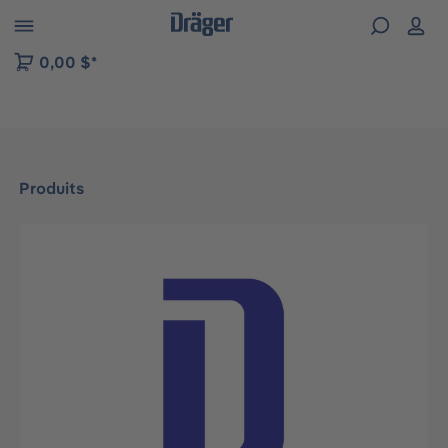
Skip to B2B platform navigation
0,00 $*
Produits
Ignorer la galerie d'images