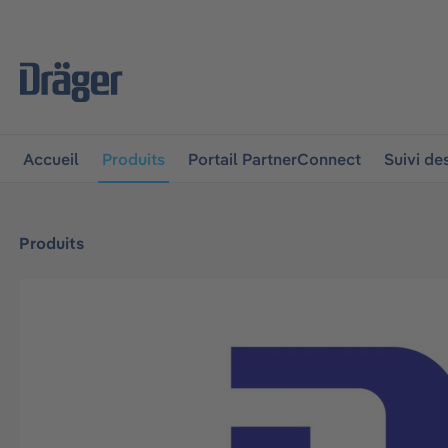
 à la navigation principale
Skip to B2B platform navigat
Accueil
Produits
Portail PartnerConnect
Suivi d
Produits
Ignorer la galerie d'images