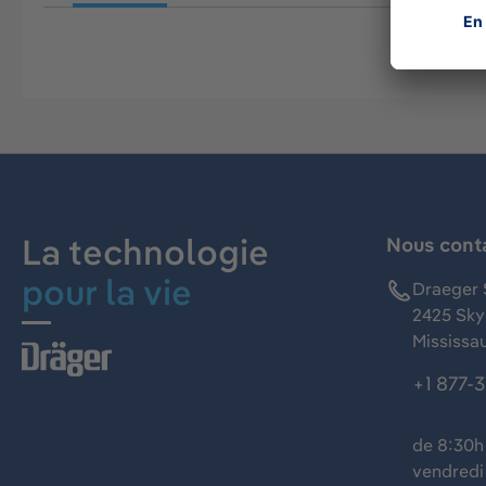
La technologie
Nous cont
pour la vie
Draeger 
2425 Skym
Mississa
+1 877-
de 8:30h 
vendredi