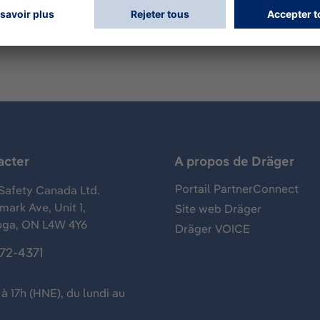
acter
A propos de Dräger
Portail PartnerConnect
Safety Canada Ltd.
ark Ave, Unit 1,
Site web Dräger
uga, ON L4W 4Y6
Dräger VOICE
372-4371
à 17h (HNE), du lundi au