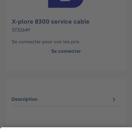
X-plore 8300 service cable
3732649
Se connecter pour voir les prix
Se connecter
Description