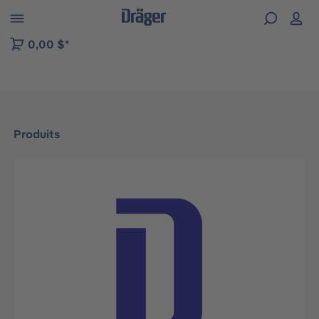
Skip to B2B platform navigation
0,00 $*
Produits
Ignorer la galerie d'images