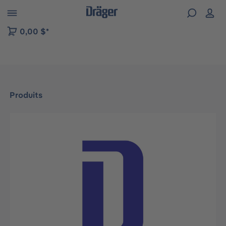
Skip to B2B platform navigation
0,00 $*
Produits
Ignorer la galerie d'images