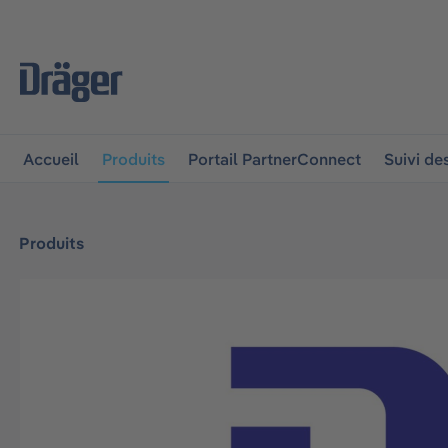
 à la navigation principale
Skip to B2B platform navigat
Accueil
Produits
Portail PartnerConnect
Suivi d
Produits
Ignorer la galerie d'images