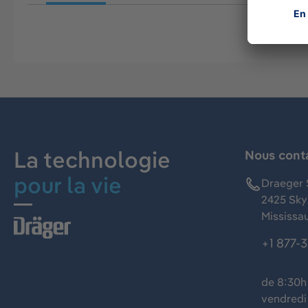
La technologie
Nous cont
pour la vie
Draeger 
2425 Skym
Mississa
+1 877-
de 8:30h 
vendredi