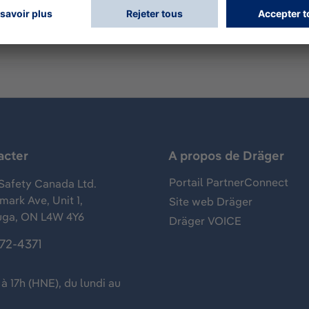
acter
A propos de Dräger
Portail PartnerConnect
Safety Canada Ltd.
ark Ave, Unit 1,
Site web Dräger
uga, ON L4W 4Y6
Dräger VOICE
372-4371
à 17h (HNE), du lundi au