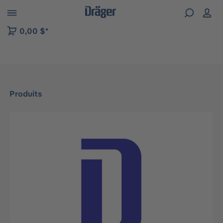
Skip to B2B platform navigation
0,00 $*
Produits
Ignorer la galerie d'images