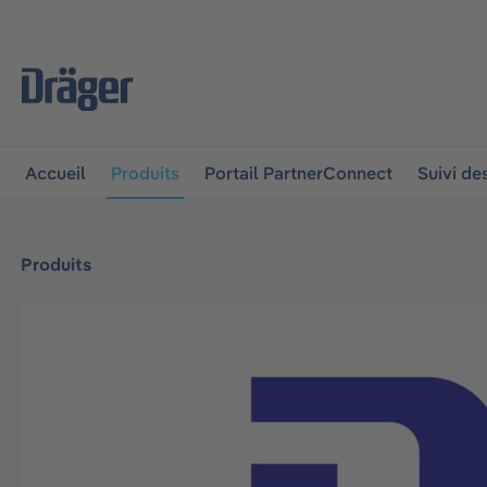
 à la navigation principale
Skip to B2B platform navigat
Accueil
Produits
Portail PartnerConnect
Suivi d
Produits
Ignorer la galerie d'images