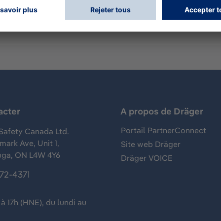
acter
A propos de Dräger
Portail PartnerConnect
Safety Canada Ltd.
ark Ave, Unit 1,
Site web Dräger
uga, ON L4W 4Y6
Dräger VOICE
372-4371
à 17h (HNE), du lundi au