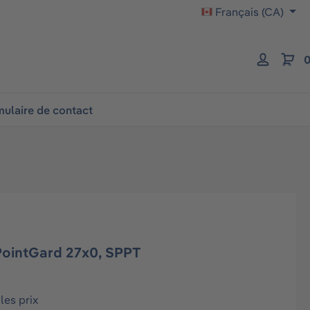
Français (CA)
0
ulaire de contact
PointGard 27x0, SPPT
les prix