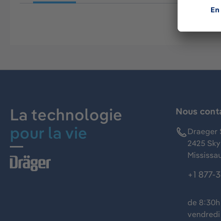
La technologie
Nous cont
pour la vie
Draeger 
2425 Skym
Mississa
+1 877-
de 8:30h 
vendredi